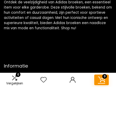
Ontdek de veelzijdigheid van Adidas broeken, een essentieel
item voor elke garderobe. Deze stijlvolle broeken, bekend om
hun comfort en duurzaamheid, zijn perfect voor sportieve
activiteiten of casual dagen. Met hun iconische ontwerp en
superieure kwaliteit, bieden Adidas broeken een naadloze
mix van mode en functionaliteit. Shop nu!
Informatie
0
0
Contact
Vergelijken
Klantenservice
Over ons
Overzicht
Onze webshops
Vacature