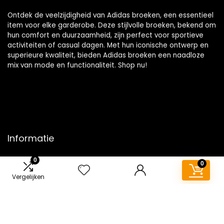
Ontdek de veelzijdigheid van Adidas broeken, een essentieel
item voor elke garderobe. Deze stijlvolle broeken, bekend om
hun comfort en duurzaamheid, zijn perfect voor sportieve
activiteiten of casual dagen. Met hun iconische ontwerp en
superieure kwaliteit, bieden Adidas broeken een naadloze
mix van mode en functionaliteit. Shop nu!
Informatie
Contact
0
0
Klantenservice
Vergelijken
Over ons
Overzicht
Onze webshops