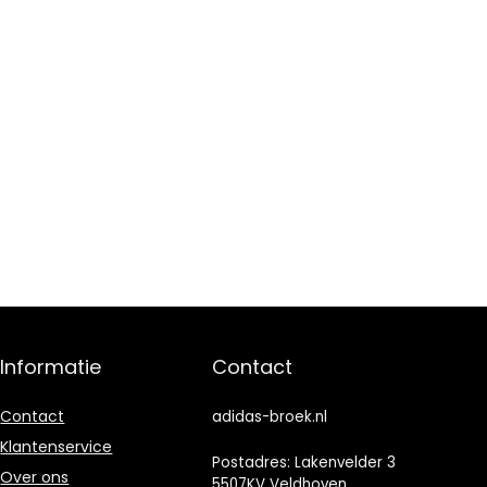
Informatie
Contact
Contact
adidas-broek.nl
Klantenservice
Postadres: Lakenvelder 3
Over ons
5507KV Veldhoven