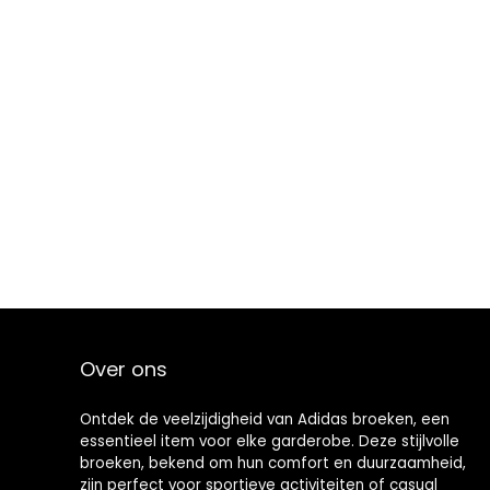
Over ons
Ontdek de veelzijdigheid van Adidas broeken, een
essentieel item voor elke garderobe. Deze stijlvolle
broeken, bekend om hun comfort en duurzaamheid,
zijn perfect voor sportieve activiteiten of casual