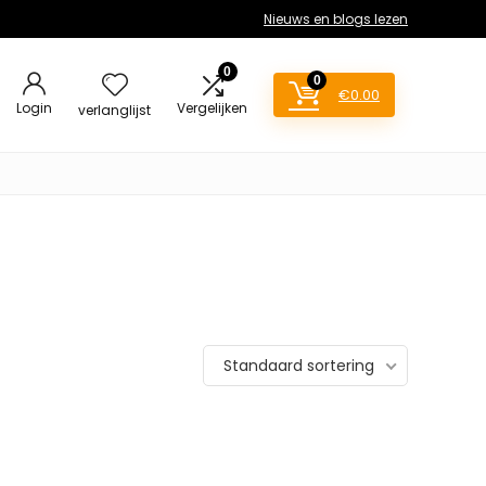
Nieuws en blogs lezen
0
0
€
0.00
Login
Vergelijken
verlanglijst
Standaard sortering