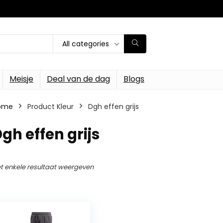
All categories
Meisje
Deal van de dag
Blogs
ome
Product Kleur
Dgh effen grijs
gh effen grijs
t enkele resultaat weergeven