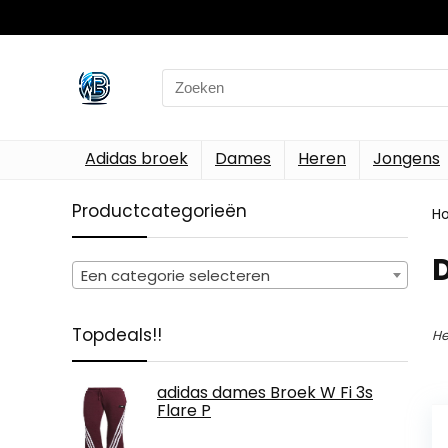
Search
for:
Adidas broek
Dames
Heren
Jongens
Productcategorieën
H
D
Een categorie selecteren
Topdeals!!
He
adidas dames Broek W Fi 3s
Flare P