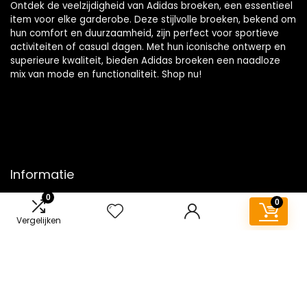
Ontdek de veelzijdigheid van Adidas broeken, een essentieel
item voor elke garderobe. Deze stijlvolle broeken, bekend om
hun comfort en duurzaamheid, zijn perfect voor sportieve
activiteiten of casual dagen. Met hun iconische ontwerp en
superieure kwaliteit, bieden Adidas broeken een naadloze
mix van mode en functionaliteit. Shop nu!
Informatie
0
0
Contact
Vergelijken
Klantenservice
Over ons
Overzicht
Onze webshops
Vacature