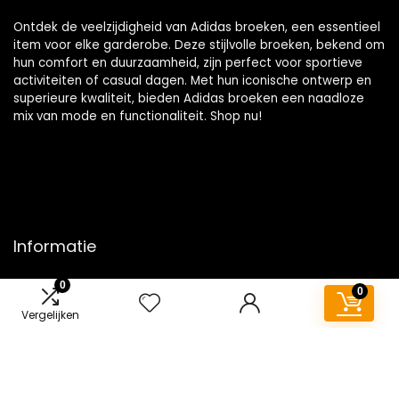
Ontdek de veelzijdigheid van Adidas broeken, een essentieel
item voor elke garderobe. Deze stijlvolle broeken, bekend om
hun comfort en duurzaamheid, zijn perfect voor sportieve
activiteiten of casual dagen. Met hun iconische ontwerp en
superieure kwaliteit, bieden Adidas broeken een naadloze
mix van mode en functionaliteit. Shop nu!
Informatie
Contact
0
0
Klantenservice
Vergelijken
Over ons
Overzicht
Onze webshops