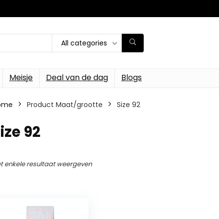
All categories
Meisje
Deal van de dag
Blogs
ome
Product Maat/grootte
Size 92
ize 92
t enkele resultaat weergeven