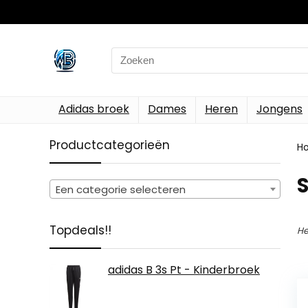
Search
for:
Adidas broek
Dames
Heren
Jongens
Productcategorieën
H
S
Een categorie selecteren
Topdeals!!
He
adidas B 3s Pt - Kinderbroek