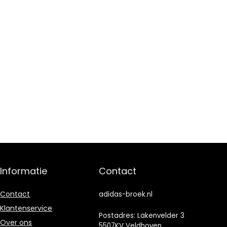
Informatie
Contact
Contact
adidas-broek.nl
Klantenservice
Postadres: Lakenvelder 3
Over ons
5507KV Veldhoven