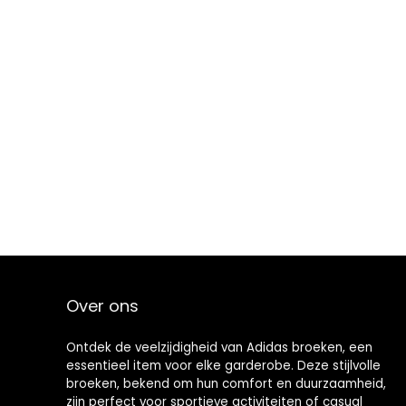
Over ons
Ontdek de veelzijdigheid van Adidas broeken, een
essentieel item voor elke garderobe. Deze stijlvolle
broeken, bekend om hun comfort en duurzaamheid,
zijn perfect voor sportieve activiteiten of casual