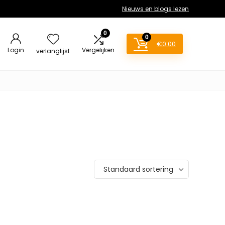
Nieuws en blogs lezen
0
0
€
0.00
Login
Vergelijken
verlanglijst
Standaard sortering