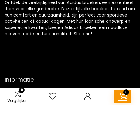
Ontdek de veelzijdigheid van Adidas broeken, een essentieel
item voor elke garderobe. Deze stijlvolle broeken, bekend om
hun comfort en duurzaamheid, zijn perfect voor sportieve
activiteiten of casual dagen. Met hun iconische ontwerp en
superieure kwaliteit, bieden Adidas broeken een naadloze
mix van mode en functionaliteit. Shop nu!
Informatie
0
0
Contact
Vergelijken
Klantenservice
Over ons
Overzicht
Onze webshops
Vacature