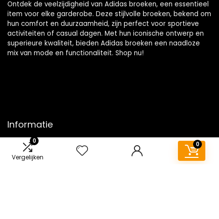
Ontdek de veelzijdigheid van Adidas broeken, een essentieel
item voor elke garderobe. Deze stijlvolle broeken, bekend om
hun comfort en duurzaamheid, zijn perfect voor sportieve
activiteiten of casual dagen. Met hun iconische ontwerp en
superieure kwaliteit, bieden Adidas broeken een naadloze
mix van mode en functionaliteit. Shop nu!
Informatie
0
0
Contact
Vergelijken
Klantenservice
Over ons
Overzicht
Onze webshops
Vacature