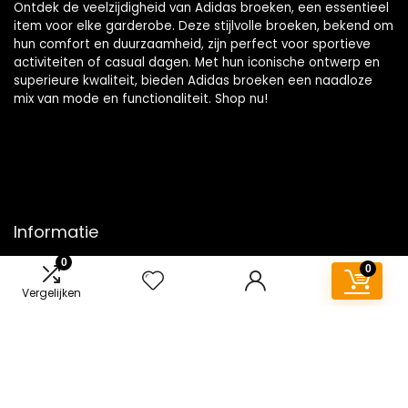
Ontdek de veelzijdigheid van Adidas broeken, een essentieel
item voor elke garderobe. Deze stijlvolle broeken, bekend om
hun comfort en duurzaamheid, zijn perfect voor sportieve
activiteiten of casual dagen. Met hun iconische ontwerp en
superieure kwaliteit, bieden Adidas broeken een naadloze
mix van mode en functionaliteit. Shop nu!
Informatie
0
0
Contact
Vergelijken
Klantenservice
Over ons
Overzicht
Onze webshops
Vacature