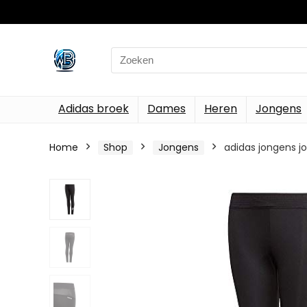
Search
for:
Adidas broek
Dames
Heren
Jongens
Home
Shop
Jongens
adidas jongens j