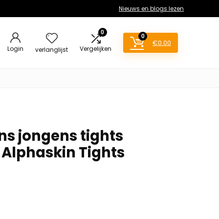
Nieuws en blogs lezen
0
0
€
0.00
Login
Vergelijken
verlanglijst
ns jongens tights
Alphaskin Tights