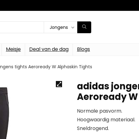
Jongens
Meisje
Deal van de dag
Blogs
ongens tights Aeroready W Alphaskin Tights
adidas jonge
Aeroready W 
Normale pasvorm.
Hoogwaardig materiaal.
Sneldrogend.