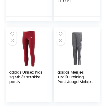
FT C PT
adidas Unisex Kids
adidas Meisjes
Yg Mh 3s strakke
Tiro19 Training
panty
Pant Jeugd Meisje
Broek