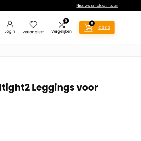
Nieuws en blogs lezen
0
0
€
0.00
Login
Vergelijken
verlanglijst
dtight2 Leggings voor