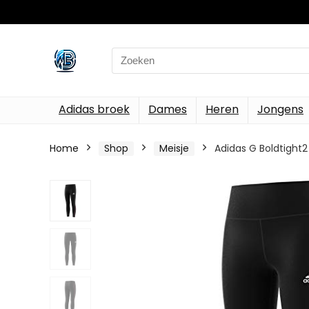
Search
for:
Adidas broek
Dames
Heren
Jongens
Home
Shop
Meisje
Adidas G Boldtight2