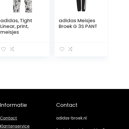
adidas, Tight
adidas Meisjes
Linear, print,
Broek G 3S PANT
meisjes
Informatie
Contact
Contact
adidas-broek.nl
Klantenservice