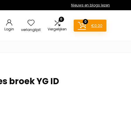
Nieuws en blogs lezen
0
0
€
0.00
Login
Vergelijken
verlanglijst
es broek YG ID