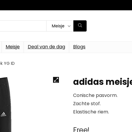
Meisje
Meisje
Deal van de dag
Blogs
k YG ID
adidas meisj
Conische pasvorm.
Zachte stof.
Elastische riem.
Free!