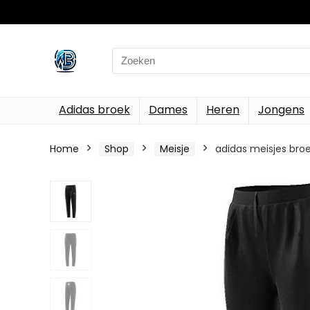
Search
for:
Adidas broek
Dames
Heren
Jongens
Home
Shop
Meisje
adidas meisjes broe