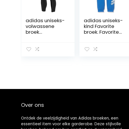
adidas uniseks-
adidas uniseks-
volwassene
kind Favorite
broek
broek. Favorite
bovenkleding
Hose
adistar lange
legging
Over ons
Ontdek de veelzijdigheid van Adidas broeken, een
essentieel item voor elke garderobe. Deze stijlvolle