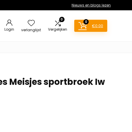
Nieuws en blogs lezen
0
0
€
0.00
Login
Vergelijken
verlanglijst
es Meisjes sportbroek Iw