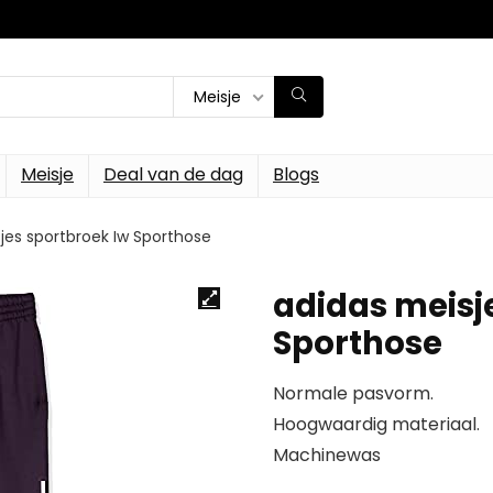
Meisje
Meisje
Deal van de dag
Blogs
jes sportbroek Iw Sporthose
adidas meisj
Sporthose
Normale pasvorm.
Hoogwaardig materiaal.
Machinewas