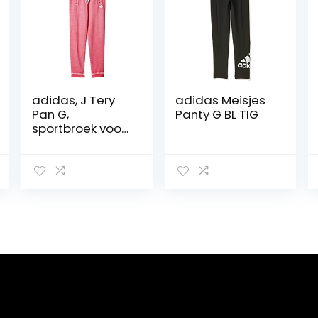
adidas, J Tery
adidas Meisjes
Pan G,
Panty G BL TIG
sportbroek voor
meisjes, lang