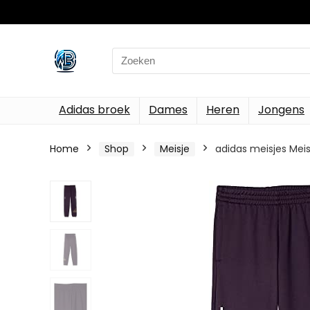
Search
for:
Adidas broek
Dames
Heren
Jongens
Home
Shop
Meisje
adidas meisjes Meis