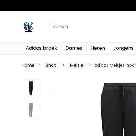
Search
for:
Adidas broek
Dames
Heren
Jongens
Home
Shop
Meisje
adidas Meisjes. Spo