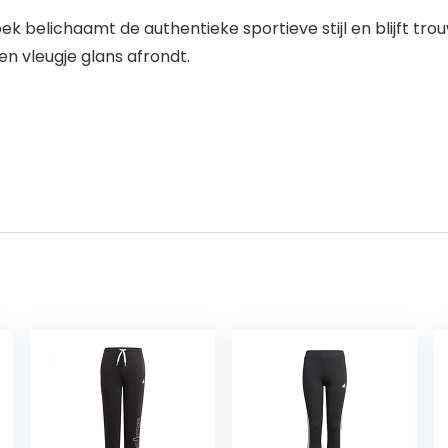
oek belichaamt de authentieke sportieve stijl en blijft tr
 vleugje glans afrondt.