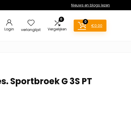
Nieuws en blogs lezen
0
0
€
0.00
Login
Vergelijken
verlanglijst
s. Sportbroek G 3S PT