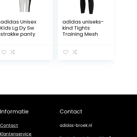
adidas Unisex
adidas uniseks-
Kids Lg Dy Sw
kind Tights
strakke panty
Training Mesh
Informatie
Contact
Contact
adidas-broek.nl
Klantenservice