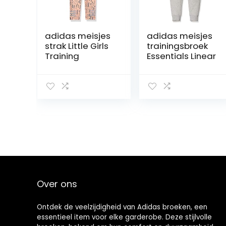
adidas meisjes
adidas meisjes
strak Little Girls
trainingsbroek
Training
Essentials Linear
Over ons
Ontdek de veelzijdigheid van Adidas broeken, een
essentieel item voor elke garderobe. Deze stijlvolle