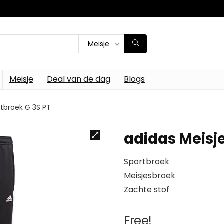
Meisje
Meisje
Deal van de dag
Blogs
rtbroek G 3S PT
adidas Meisje
Sportbroek
Meisjesbroek
Zachte stof
Free!