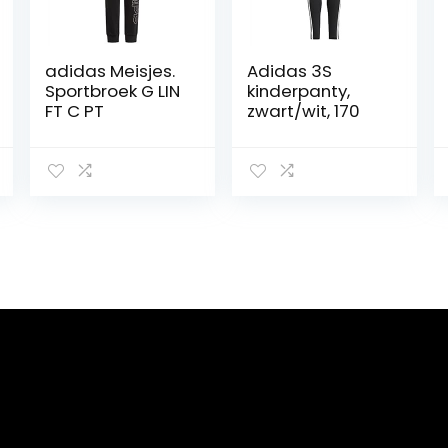
adidas Meisjes.
Adidas 3S
Sportbroek G LIN
kinderpanty,
FT C PT
zwart/wit, 170