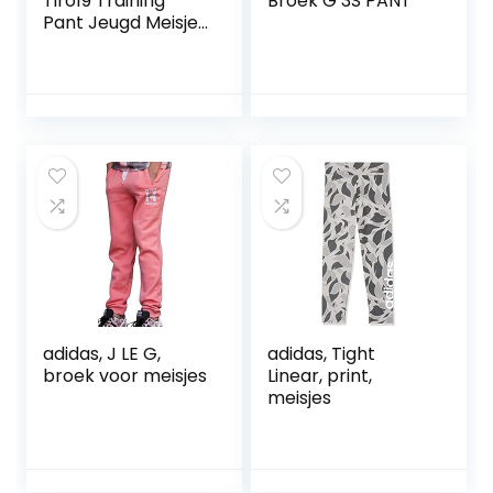
Tiro19 Training
Broek G 3S PANT
Pant Jeugd Meisje
Broek
adidas, J LE G,
adidas, Tight
broek voor meisjes
Linear, print,
meisjes