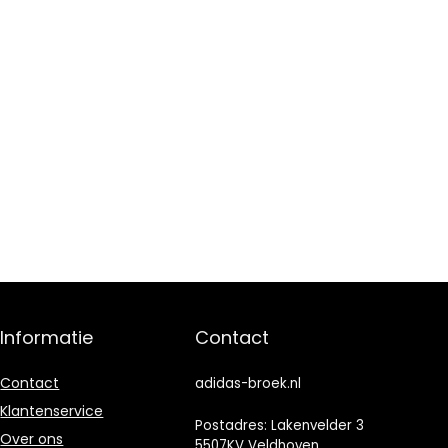
Informatie
Contact
Contact
adidas-broek.nl
Klantenservice
Postadres: Lakenvelder 3
Over ons
5507KV Veldhoven