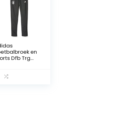
idas
etbalbroek en
orts Dfb Trg
nts Y