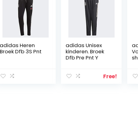
adidas Heren
adidas Unisex
ad
Broek Dfb 3S Pnt
kinderen. Broek
Vo
Dfb Pre Pnt Y
sh
Pa
Free!