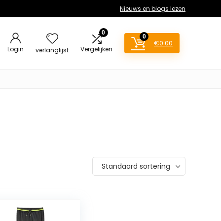
Nieuws en blogs lezen
0
0
€
0.00
Login
Vergelijken
verlanglijst
Standaard sortering