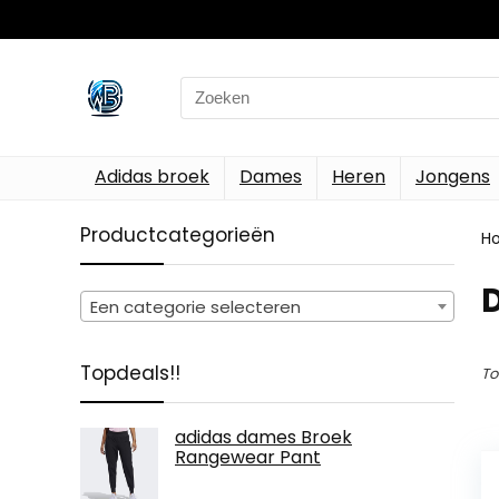
Search
for:
Adidas broek
Dames
Heren
Jongens
Productcategorieën
H
‎
Een categorie selecteren
Topdeals!!
To
adidas dames Broek
Rangewear Pant