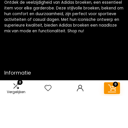
Ontdek de veelzijdigheid van Adidas broeken, een essentieel
item voor elke garderobe. Deze stijlvolle broeken, bekend om
hun comfort en duurzaamheid, zijn perfect voor sportieve
activiteiten of casual dagen. Met hun iconische ontwerp en
superieure kwaliteit, bieden Adidas broeken een naadloze
mix van mode en functionaliteit. Shop nu!
Informatie
0
0
Contact
Vergelijken
Klantenservice
Over ons
Overzicht
Onze webshops
Vacature