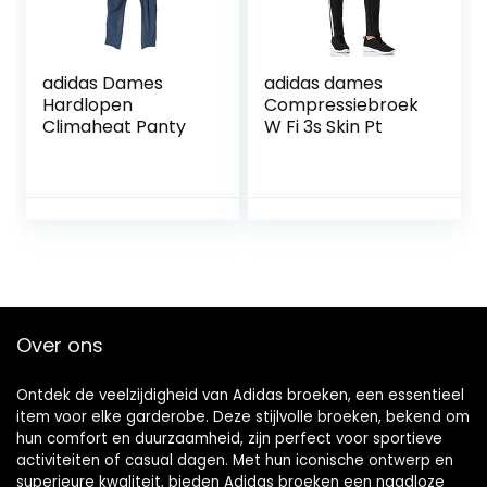
adidas Dames
adidas dames
Hardlopen
Compressiebroek
Climaheat Panty
W Fi 3s Skin Pt
Over ons
Ontdek de veelzijdigheid van Adidas broeken, een essentieel
item voor elke garderobe. Deze stijlvolle broeken, bekend om
hun comfort en duurzaamheid, zijn perfect voor sportieve
activiteiten of casual dagen. Met hun iconische ontwerp en
superieure kwaliteit, bieden Adidas broeken een naadloze