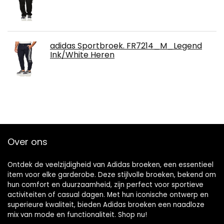
adidas Sportbroek. FR7214_M_Legend
Ink/White Heren
Over ons
Ontdek de veelzijdigheid van Adidas broeken, een essentieel
item voor elke garderobe. Deze stijlvolle broeken, bekend om
hun comfort en duurzaamheid, zijn perfect voor sportieve
activiteiten of casual dagen. Met hun iconische ontwerp en
superieure kwaliteit, bieden Adidas broeken een naadloze
mix van mode en functionaliteit. Shop nu!