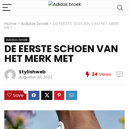
Home
»
Adidas broek
»
DE EERSTE SCHOEN VAN HET MERK
MET
Adidas broek
DE EERSTE SCHOEN VAN
HET MERK MET
Stylishweb
24
Views
augustus 20, 2022
0
Save