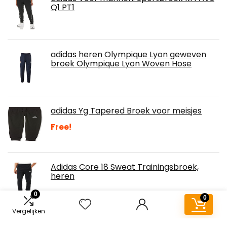
Q1 PT1
adidas heren Olympique Lyon geweven
broek Olympique Lyon Woven Hose
adidas Yg Tapered Broek voor meisjes
Free!
Adidas Core 18 Sweat Trainingsbroek,
heren
0
0
Vergelijken