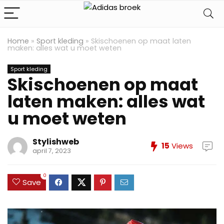
Home
»
Sport kleding
»
Skischoenen op maat laten
maken: alles wat u moet weten
Sport kleding
Skischoenen op maat
laten maken: alles wat
u moet weten
Stylishweb
15
Views
april 7, 2023
0
Save