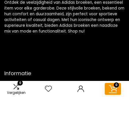
Ontdek de veelzijdigheid van Adidas broeken, een essentieel
item voor elke garderobe. Deze stijlvolle broeken, bekend om
hun comfort en duurzaamheid, zijn perfect voor sportieve
activiteiten of casual dagen. Met hun iconische ontwerp en
superieure kwaliteit, bieden Adidas broeken een naadloze
mix van mode en functionaliteit. Shop nu!
Informatie
0
0
Contact
Vergelijken
Klantenservice
Over ons
Overzicht
Onze webshops
Vacature