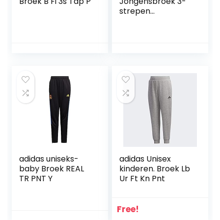
Broek B Fi 3s Tap P
Jongensbroek 3-
strepen
geborsteld
adidas uniseks-
adidas Unisex
baby Broek REAL
kinderen. Broek Lb
TR PNT Y
Ur Ft Kn Pnt
Free!