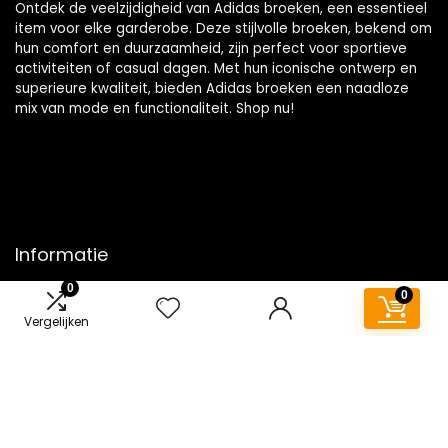
Ontdek de veelzijdigheid van Adidas broeken, een essentieel
item voor elke garderobe. Deze stijlvolle broeken, bekend om
hun comfort en duurzaamheid, zijn perfect voor sportieve
activiteiten of casual dagen. Met hun iconische ontwerp en
superieure kwaliteit, bieden Adidas broeken een naadloze
mix van mode en functionaliteit. Shop nu!
Informatie
0
0
Contact
Vergelijken
Klantenservice
Over ons
Overzicht
Onze webshops
Vacature