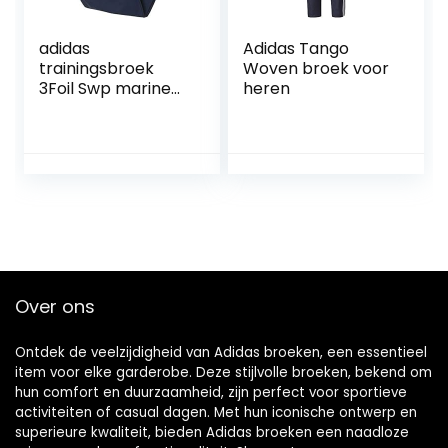
adidas
Adidas Tango
trainingsbroek
Woven broek voor
3Foil Swp marine
heren
XS
Over ons
Ontdek de veelzijdigheid van Adidas broeken, een essentieel
item voor elke garderobe. Deze stijlvolle broeken, bekend om
hun comfort en duurzaamheid, zijn perfect voor sportieve
activiteiten of casual dagen. Met hun iconische ontwerp en
superieure kwaliteit, bieden Adidas broeken een naadloze