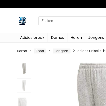
Search
for:
Adidas broek
Dames
Heren
Jongens
Home
Shop
Jongens
adidas uniseks-k