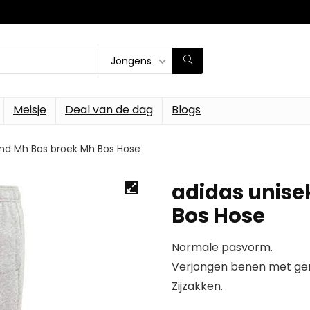
Jongens
Meisje
Deal van de dag
Blogs
ind Mh Bos broek Mh Bos Hose
adidas unise
Bos Hose
Normale pasvorm.
Verjongen benen met ge
Zijzakken.