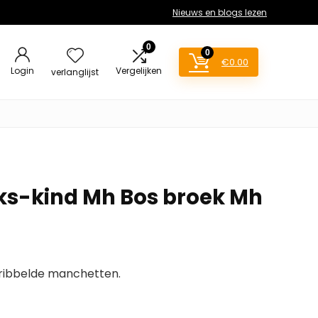
Nieuws en blogs lezen
0
0
€
0.00
Login
Vergelijken
verlanglijst
ks-kind Mh Bos broek Mh
ribbelde manchetten.