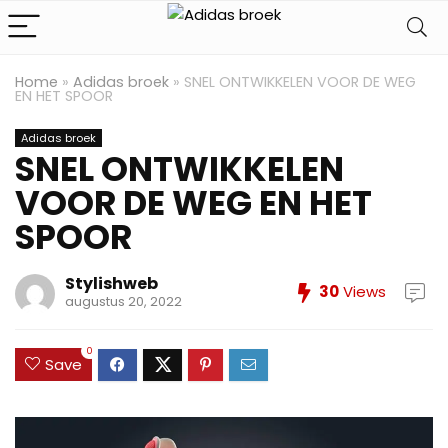
Home
»
Adidas broek
»
SNEL ONTWIKKELEN VOOR DE WEG
EN HET SPOOR
Adidas broek
SNEL ONTWIKKELEN
VOOR DE WEG EN HET
SPOOR
Stylishweb
30
Views
augustus 20, 2022
0
Save