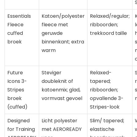
Essentials
Katoen/polyester
Relaxed/regular;
Fleece
fleece met
ribboorden;
cuffed
geruwde
trekkoord taille
broek
binnenkant; extra
warm
Future
Steviger
Relaxed-
Icons 3-
doubleknit of
tapered;
Stripes
katoenmix; glad,
ribboorden;
s
broek
vormvast gevoel
opvallende 3-
(cuffed)
Stripes-look
Designed
Licht polyester
Slim/ tapered;
for Training
met AEROREADY
elastische