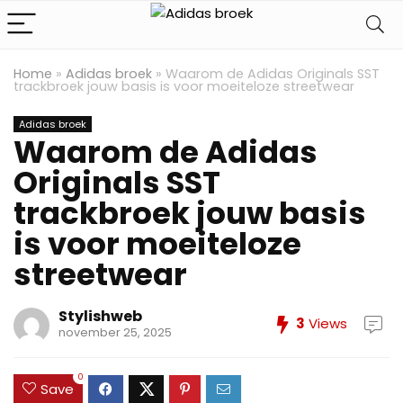
Home
»
Adidas broek
»
Waarom de Adidas Originals SST
trackbroek jouw basis is voor moeiteloze streetwear
Adidas broek
Waarom de Adidas
Originals SST
trackbroek jouw basis
is voor moeiteloze
streetwear
Stylishweb
3
Views
november 25, 2025
0
Save