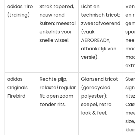
adidas Tiro
Strak tapered,
Licht en
Ven
(training)
nauw rond
technisch tricot;
en r
kuiten; meestal
zweetafvoerend
gem
enkelrits voor
(vaak
spor
snelle wissel.
AEROREADY,
nee
afhankelijk van
maa
versie).
maa
extr
adidas
Rechte pijp,
Glanzend tricot
Ste
Originals
relaxte/regular
(gerecycled
sign
Firebird
fit; open zoom
polyester);
rits
zonder rits.
soepel, retro
Casu
look & feel.
mee
size
klei