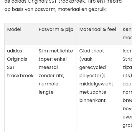
de adidas Originals SST trackbroek, Tiro en Firebird
op basis van pasvorm, materiaal en gebruik.
Model
Pasvorm & pijp
Materiaal & feel
Ken
maa
adidas
Slim met lichte
Glad tricot
Ico
Originals
taper; enkel
(vaak
Stri
SST
meestal
gerecycled
zij
trackbroek
zonder rits;
polyester);
rits
normale
middelgewicht
doo
lengte.
met zachte
norm
binnenkant.
bre
bov
eve
grot