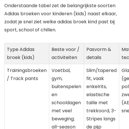
Onderstaande tabel zet de belangrijkste soorten
Adidas broeken voor kinderen (kids) naast elkaar,
zodat je snel ziet welke adidas broek kind past bij
sport, school of chillen.
Type Adidas
Beste voor /
Pasvorm &
Mat
broek (kids)
activiteiten
details
tec
Trainingsbroeken
Voetbal,
Slim/tapered
Gla
/ Track pants
gym,
fit, vaak
(g
buitenspelen
enkelrits,
pol
en
elastische
zw
schooldagen
taille met
(A
met veel
trekkoord, 3-
sn
beweging;
Stripes langs
all-season
de pijp