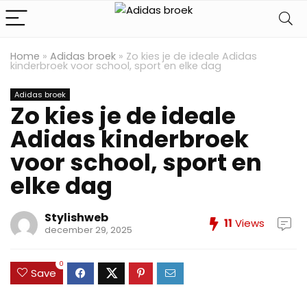
Home
»
Adidas broek
»
Zo kies je de ideale Adidas
kinderbroek voor school, sport en elke dag
Adidas broek
Zo kies je de ideale
Adidas kinderbroek
voor school, sport en
elke dag
Stylishweb
11
Views
december 29, 2025
0
Save