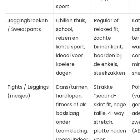
sport
Joggingbroeken
Chillen thuis,
Regular of
Kat
/ Sweatpants
school,
relaxed fit,
ka
reizen en
zachte
ter
lichte sport;
binnenkant,
wa
ideaal voor
boorden bij
com
koelere
de enkels,
mi
dagen
steekzakken
sn
Tights / Leggings
Dans/turnen,
Strakke
Pol
(meisjes)
hardlopen,
“second-
(va
fitness of als
skin” fit, hoge
ger
basislaag
taille, 4-way
ad
onder
stretch,
zw
teamkleding;
platte naden
(A
vooral indoor
voor